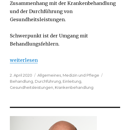
Zusammenhang mit der Krankenbehandlung
und der Durchführung von
Gesundheitsleistungen.
Schwerpunkt ist der Umgang mit
Behandlungsfehlern.
„Medizinrecht | Einführung“
weiterlesen
Veröffentlicht
Kategorien
Schlagwörte
2. April 2020
Allgemeines
,
Medizin und Pflege
am
Behandlung
,
Durchführung
,
Einleitung
,
Gesundheitsleistungen
,
Krankenbehandlung