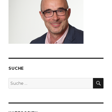
SUCHE
SU
Suche
nach: