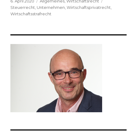
Veröffentlicht
Kategorien
Schlagwörter
6. April 2020
Allgemeines
,
Wirtschaftsrecht
am
Steuerrecht
,
Unternehmen
,
Wirtschaftsprivatrecht
,
Wirtschaftsstrafrecht