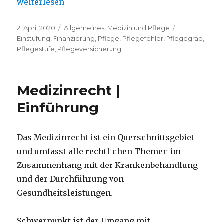
„Pflegerecht | Einführung“
weiterlesen
Veröffentlicht
Kategorien
Schlagwörte
2. April 2020
Allgemeines
,
Medizin und Pflege
am
Einstufung
,
Finanzierung
,
Pflege
,
Pflegefehler
,
Pflegegrad
,
Pflegestufe
,
Pflegeversicherung
Medizinrecht |
Einführung
Das Medizinrecht ist ein Querschnittsgebiet
und umfasst alle rechtlichen Themen im
Zusammenhang mit der Krankenbehandlung
und der Durchführung von
Gesundheitsleistungen.
Schwerpunkt ist der Umgang mit