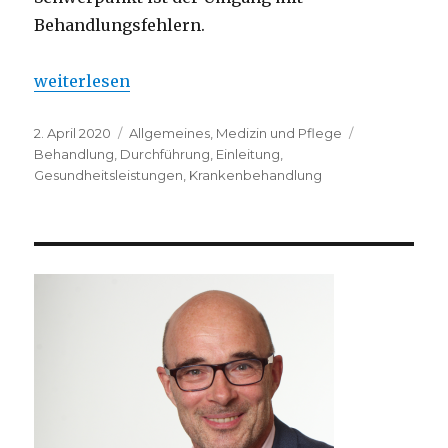
Behandlungsfehlern.
„Medizinrecht | Einführung“
weiterlesen
Veröffentlicht
Kategorien
Schlagwörte
2. April 2020
Allgemeines
,
Medizin und Pflege
am
Behandlung
,
Durchführung
,
Einleitung
,
Gesundheitsleistungen
,
Krankenbehandlung